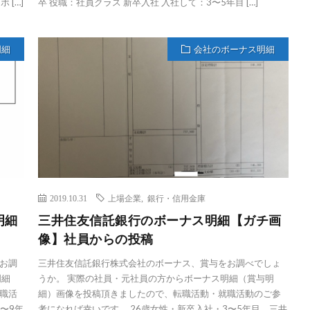
 […]
卒 役職：社員クラス 新卒入社 入社して：3〜5年目 […]
明細
会社のボーナス明細
2019.10.31
上場企業
,
銀行・信用金庫
明細
三井住友信託銀行のボーナス明細【ガチ画
像】社員からの投稿
お調
三井住友信託銀行株式会社のボーナス、賞与をお調べでしょ
明細
うか。 実際の社員・元社員の方からボーナス明細（賞与明
職活
細）画像を投稿頂きましたので、転職活動・就職活動のご参
〜9年
考になれば幸いです。 26歳女性・新卒入社・3〜5年目、三井