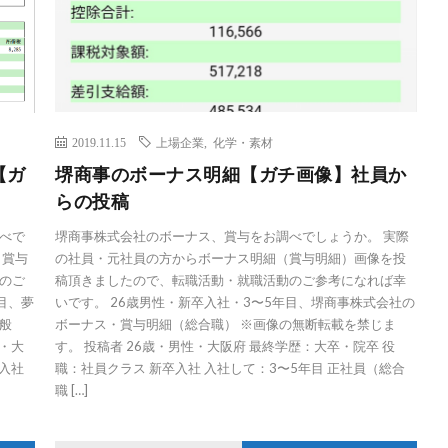
2019.11.15
上場企業
,
化学・素材
【ガ
堺商事のボーナス明細【ガチ画像】社員か
らの投稿
べで
堺商事株式会社のボーナス、賞与をお調べでしょうか。 実際
（賞与
の社員・元社員の方からボーナス明細（賞与明細）画像を投
のご
稿頂きましたので、転職活動・就職活動のご参考になれば幸
目、夢
いです。 26歳男性・新卒入社・3〜5年目、堺商事株式会社の
般
ボーナス・賞与明細（総合職） ※画像の無断転載を禁じま
性・大
す。 投稿者 26歳・男性・大阪府 最終学歴：大卒・院卒 役
 入社
職：社員クラス 新卒入社 入社して：3〜5年目 正社員（総合
職 […]