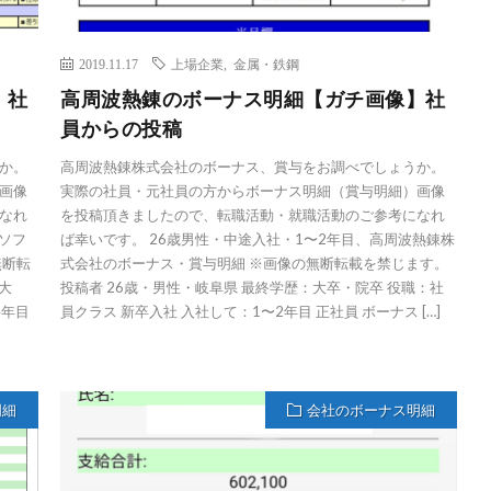
2019.11.17
上場企業
,
金属・鉄鋼
】社
高周波熱錬のボーナス明細【ガチ画像】社
員からの投稿
か。
高周波熱錬株式会社のボーナス、賞与をお調べでしょうか。
画像
実際の社員・元社員の方からボーナス明細（賞与明細）画像
なれ
を投稿頂きましたので、転職活動・就職活動のご参考になれ
士ソフ
ば幸いです。 26歳男性・中途入社・1〜2年目、高周波熱錬株
無断転
式会社のボーナス・賞与明細 ※画像の無断転載を禁じます。
大
投稿者 26歳・男性・岐阜県 最終学歴：大卒・院卒 役職：社
4年目
員クラス 新卒入社 入社して：1〜2年目 正社員 ボーナス […]
明細
会社のボーナス明細