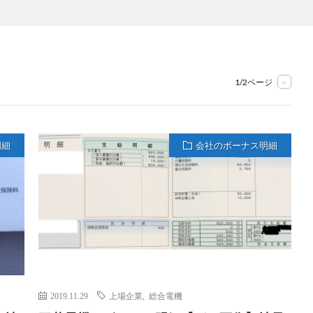
1/2ページ
>
明細
会社のボーナス明細
2019.11.29
上場企業
,
総合電機