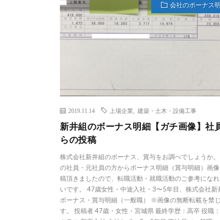
会社のボーナス
2019.11.14
上場企業
,
建築・土木・設備工事
新井組のボーナス明細【ガチ画像】社
らの投稿
株式会社新井組のボーナス、賞与をお調べでしょうか。
の社員・元社員の方からボーナス明細（賞与明細）画像
稿頂きましたので、転職活動・就職活動のご参考になれ
いです。 47歳女性・中途入社・3〜5年目、株式会社新
ボーナス・賞与明細（一般職） ※画像の無断転載を禁
す。 投稿者 47歳・女性・宮城県 最終学歴：高卒 役職