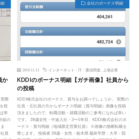
明細
会社のボーナス明細
2019.11.13
インターネット・IT・通信関連
,
上場企業
員か
KDDIのボーナス明細【ガチ画像】社員から
の投稿
 実際
KDDI株式会社のボーナス、賞与をお調べでしょうか。 実際の
を投
社員・元社員の方からボーナス明細（賞与明細）画像を投稿
ば幸
頂きましたので、転職活動・就職活動のご参考になれば幸い
井組の
です。 38歳女性・中途入社・3〜5年目、KDDI株式会社のボ
じま
ーナス・賞与明細（地域限定営業社員） ※画像の無断転載を
：社員
禁じます。 投稿者 38歳・女性・栃木県 最終学歴：大卒・院