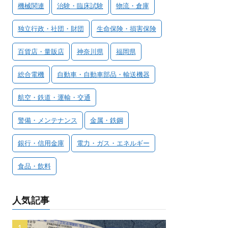
機械関連
治験・臨床試験
物流・倉庫
独立行政・社団・財団
生命保険・損害保険
百貨店・量販店
神奈川県
福岡県
総合電機
自動車・自動車部品・輸送機器
航空・鉄道・運輸・交通
警備・メンテナンス
金属・鉄鋼
銀行・信用金庫
電力・ガス・エネルギー
食品・飲料
人気記事