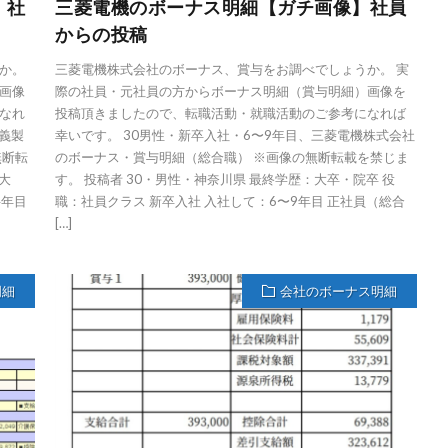
】社
三菱電機のボーナス明細【ガチ画像】社員
からの投稿
か。
三菱電機株式会社のボーナス、賞与をお調べでしょうか。 実
画像
際の社員・元社員の方からボーナス明細（賞与明細）画像を
なれ
投稿頂きましたので、転職活動・就職活動のご参考になれば
野義製
幸いです。 30男性・新卒入社・6〜9年目、三菱電機株式会社
無断転
のボーナス・賞与明細（総合職） ※画像の無断転載を禁じま
大
す。 投稿者 30・男性・神奈川県 最終学歴：大卒・院卒 役
4年目
職：社員クラス 新卒入社 入社して：6〜9年目 正社員（総合
[…]
明細
会社のボーナス明細