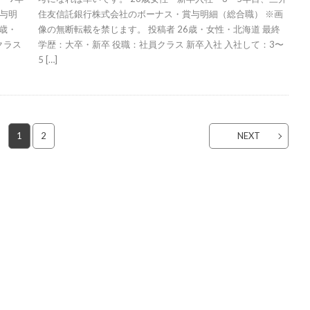
与明
住友信託銀行株式会社のボーナス・賞与明細（総合職） ※画
9歳・
像の無断転載を禁じます。 投稿者 26歳・女性・北海道 最終
クラス
学歴：大卒・新卒 役職：社員クラス 新卒入社 入社して：3〜
5 […]
1
2
NEXT