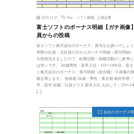
2019.11.27
SIer・ソフト開発
,
上場企業
富士ソフトのボーナス明細【ガチ画像
員からの投稿
富士ソフト株式会社のボーナス、賞与をお調べでしょう
実際の社員・元社員の方からボーナス明細（賞与明細）
を投稿頂きましたので、転職活動・就職活動のご参考に
ば幸いです。 36歳男性・新卒入社・10〜14年目、富
ト株式会社のボーナス・賞与明細（総合職） ※画像の
載を禁じます。 投稿者 36歳・男性・東京都 最終学歴：
卒・院卒 役職：社員クラス 新卒入社 入社して：10〜1
[…]
会社のボーナス