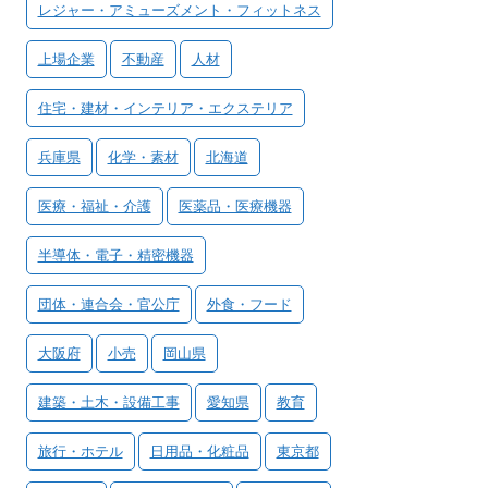
レジャー・アミューズメント・フィットネス
上場企業
不動産
人材
住宅・建材・インテリア・エクステリア
兵庫県
化学・素材
北海道
医療・福祉・介護
医薬品・医療機器
半導体・電子・精密機器
団体・連合会・官公庁
外食・フード
大阪府
小売
岡山県
建築・土木・設備工事
愛知県
教育
旅行・ホテル
日用品・化粧品
東京都