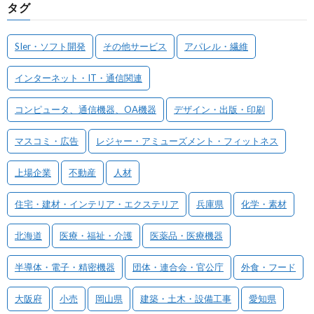
タグ
SIer・ソフト開発
その他サービス
アパレル・繊維
インターネット・IT・通信関連
コンピュータ、通信機器、OA機器
デザイン・出版・印刷
マスコミ・広告
レジャー・アミューズメント・フィットネス
上場企業
不動産
人材
住宅・建材・インテリア・エクステリア
兵庫県
化学・素材
北海道
医療・福祉・介護
医薬品・医療機器
半導体・電子・精密機器
団体・連合会・官公庁
外食・フード
大阪府
小売
岡山県
建築・土木・設備工事
愛知県