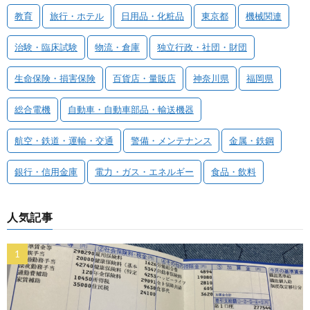
教育
旅行・ホテル
日用品・化粧品
東京都
機械関連
治験・臨床試験
物流・倉庫
独立行政・社団・財団
生命保険・損害保険
百貨店・量販店
神奈川県
福岡県
総合電機
自動車・自動車部品・輸送機器
航空・鉄道・運輸・交通
警備・メンテナンス
金属・鉄鋼
銀行・信用金庫
電力・ガス・エネルギー
食品・飲料
人気記事