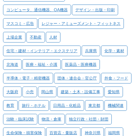
コンピュータ、通信機器、OA機器
デザイン・出版・印刷
マスコミ・広告
レジャー・アミューズメント・フィットネス
上場企業
不動産
人材
住宅・建材・インテリア・エクステリア
兵庫県
化学・素材
北海道
医療・福祉・介護
医薬品・医療機器
半導体・電子・精密機器
団体・連合会・官公庁
外食・フード
大阪府
小売
岡山県
建築・土木・設備工事
愛知県
教育
旅行・ホテル
日用品・化粧品
東京都
機械関連
治験・臨床試験
物流・倉庫
独立行政・社団・財団
生命保険・損害保険
百貨店・量販店
神奈川県
福岡県