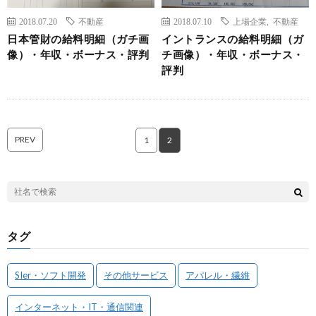
2018.07.20
不動産
2018.07.10
上場企業
,
不動産
日本管財の給料明細（ガチ画
イントランスの給料明細（ガ
像）・年収・ボーナス・評判
チ画像）・年収・ボーナス・
評判
PREV
1
2
タグ
SIer・ソフト開発
その他サービス
アパレル・繊維
インターネット・IT・通信関連