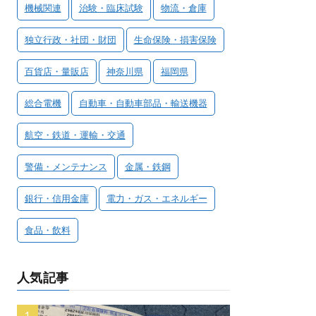
機械関連
治験・臨床試験
物流・倉庫
独立行政・社団・財団
生命保険・損害保険
百貨店・量販店
神奈川県
福岡県
総合電機
自動車・自動車部品・輸送機器
航空・鉄道・運輸・交通
警備・メンテナンス
金属・鉄鋼
銀行・信用金庫
電力・ガス・エネルギー
食品・飲料
人気記事