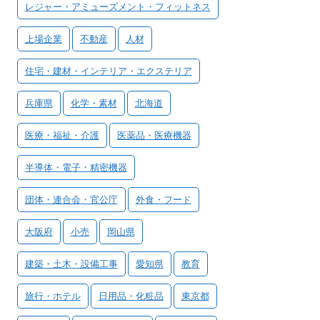
レジャー・アミューズメント・フィットネス
上場企業
不動産
人材
住宅・建材・インテリア・エクステリア
兵庫県
化学・素材
北海道
医療・福祉・介護
医薬品・医療機器
半導体・電子・精密機器
団体・連合会・官公庁
外食・フード
大阪府
小売
岡山県
建築・土木・設備工事
愛知県
教育
旅行・ホテル
日用品・化粧品
東京都