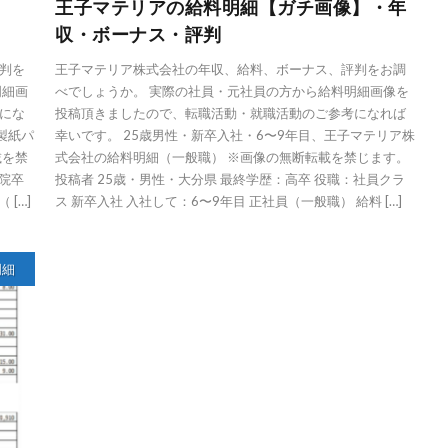
王子マテリアの給料明細【ガチ画像】・年
収・ボーナス・評判
判を
王子マテリア株式会社の年収、給料、ボーナス、評判をお調
明細画
べでしょうか。 実際の社員・元社員の方から給料明細画像を
にな
投稿頂きましたので、転職活動・就職活動のご参考になれば
製紙パ
幸いです。 25歳男性・新卒入社・6〜9年目、王子マテリア株
載を禁
式会社の給料明細（一般職） ※画像の無断転載を禁じます。
・院卒
投稿者 25歳・男性・大分県 最終学歴：高卒 役職：社員クラ
[…]
ス 新卒入社 入社して：6〜9年目 正社員（一般職） 給料 […]
明細