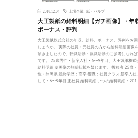
2018.12.04
上場企業
,
紙・パルプ
大王製紙の給料明細【ガチ画像】・年
ボーナス・評判
大王製紙株式会社の年収、給料、ボーナス、評判をお調
しょうか。 実際の社員・元社員の方から給料明細画像
頂きましたので、転職活動・就職活動のご参考になれば
です。 25歳男性・新卒入社・6〜9年目、大王製紙株式
給料明細 ※画像の無断転載を禁じます。 投稿者 25歳・
性・静岡県 最終学歴：高卒 役職：社員クラス 新卒入社
して：6〜9年目 正社員 給料明細 いつの給料明細：201 [