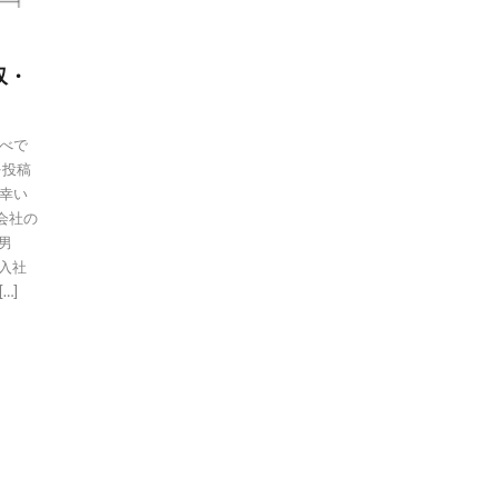
収・
べで
を投稿
幸い
会社の
男
 入社
…]