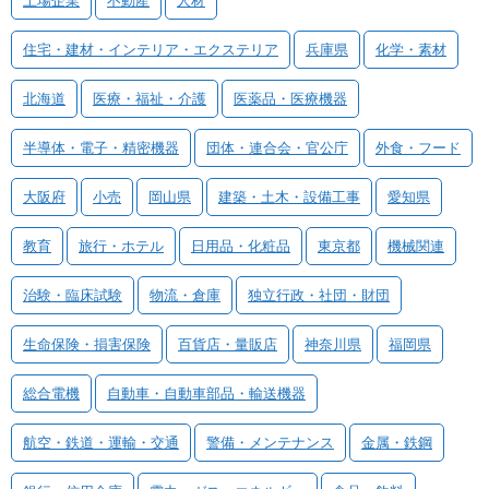
住宅・建材・インテリア・エクステリア
兵庫県
化学・素材
北海道
医療・福祉・介護
医薬品・医療機器
半導体・電子・精密機器
団体・連合会・官公庁
外食・フード
大阪府
小売
岡山県
建築・土木・設備工事
愛知県
教育
旅行・ホテル
日用品・化粧品
東京都
機械関連
治験・臨床試験
物流・倉庫
独立行政・社団・財団
生命保険・損害保険
百貨店・量販店
神奈川県
福岡県
総合電機
自動車・自動車部品・輸送機器
航空・鉄道・運輸・交通
警備・メンテナンス
金属・鉄鋼