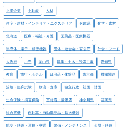
上場企業
不動産
人材
住宅・建材・インテリア・エクステリア
兵庫県
化学・素材
北海道
医療・福祉・介護
医薬品・医療機器
半導体・電子・精密機器
団体・連合会・官公庁
外食・フード
大阪府
小売
岡山県
建築・土木・設備工事
愛知県
教育
旅行・ホテル
日用品・化粧品
東京都
機械関連
治験・臨床試験
物流・倉庫
独立行政・社団・財団
生命保険・損害保険
百貨店・量販店
神奈川県
福岡県
総合電機
自動車・自動車部品・輸送機器
航空・鉄道・運輸・交通
警備・メンテナンス
金属・鉄鋼