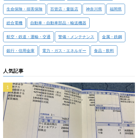
生命保険・損害保険
百貨店・量販店
神奈川県
福岡県
総合電機
自動車・自動車部品・輸送機器
航空・鉄道・運輸・交通
警備・メンテナンス
金属・鉄鋼
銀行・信用金庫
電力・ガス・エネルギー
食品・飲料
人気記事