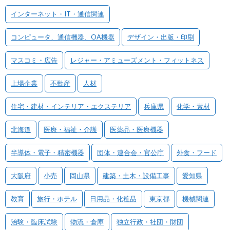
インターネット・IT・通信関連
コンピュータ、通信機器、OA機器
デザイン・出版・印刷
マスコミ・広告
レジャー・アミューズメント・フィットネス
上場企業
不動産
人材
住宅・建材・インテリア・エクステリア
兵庫県
化学・素材
北海道
医療・福祉・介護
医薬品・医療機器
半導体・電子・精密機器
団体・連合会・官公庁
外食・フード
大阪府
小売
岡山県
建築・土木・設備工事
愛知県
教育
旅行・ホテル
日用品・化粧品
東京都
機械関連
治験・臨床試験
物流・倉庫
独立行政・社団・財団